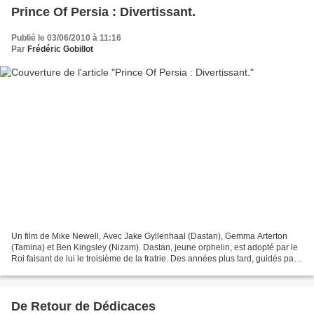
Prince Of Persia : Divertissant.
Publié le 03/06/2010 à 11:16
Par
Frédéric Gobillot
Un film de Mike Newell, Avec Jake Gyllenhaal (Dastan), Gemma Arterton
(Tamina) et Ben Kingsley (Nizam). Dastan, jeune orphelin, est adopté par le
Roi faisant de lui le troisième de la fratrie. Des années plus tard, guidés par
l’ainé, l’armée du Roi s’attaque...
De Retour de Dédicaces