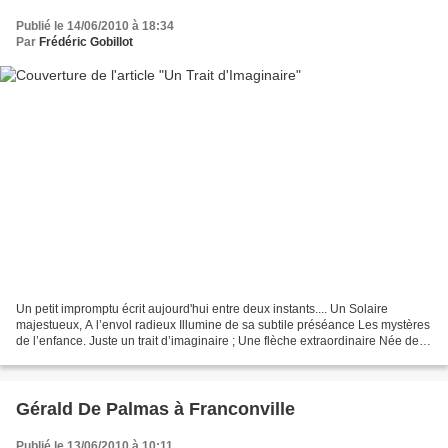
Publié le 14/06/2010 à 18:34
Par
Frédéric Gobillot
Un petit impromptu écrit aujourd'hui entre deux instants.... Un Solaire
majestueux, A l’envol radieux Illumine de sa subtile préséance Les mystères
de l’enfance. Juste un trait d’imaginaire ; Une flèche extraordinaire Née de
l’ombre d’une chambre Pour...
Gérald De Palmas à Franconville
Publié le 13/06/2010 à 10:11