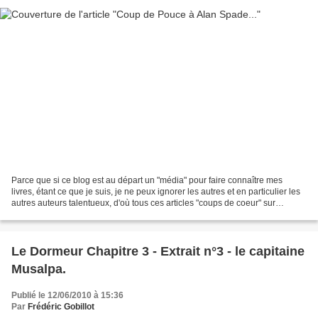
Parce que si ce blog est au départ un "média" pour faire connaître mes
livres, étant ce que je suis, je ne peux ignorer les autres et en particulier les
autres auteurs talentueux, d'où tous ces articles "coups de coeur" sur
d'autres livres souvent méconnus...
Le Dormeur Chapitre 3 - Extrait n°3 - le capitaine
Musalpa.
Publié le 12/06/2010 à 15:36
Par
Frédéric Gobillot