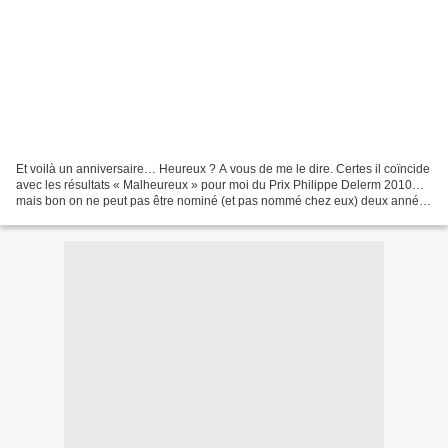
Et voilà un anniversaire… Heureux ? A vous de me le dire. Certes il coïncide
avec les résultats « Malheureux » pour moi du Prix Philippe Delerm 2010…
mais bon on ne peut pas être nominé (et pas nommé chez eux) deux années
de suite. Si ? Certes, il coïncide...