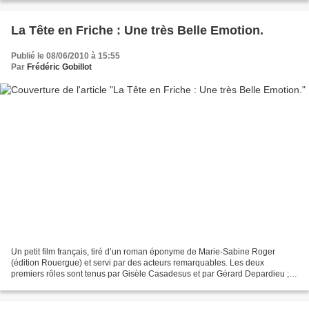
La Tête en Friche : Une très Belle Emotion.
Publié le 08/06/2010 à 15:55
Par
Frédéric Gobillot
Un petit film français, tiré d’un roman éponyme de Marie-Sabine Roger
(édition Rouergue) et servi par des acteurs remarquables. Les deux
premiers rôles sont tenus par Gisèle Casadesus et par Gérard Depardieu ; le
rôle lui va d’ailleurs comme un gant lorsque...