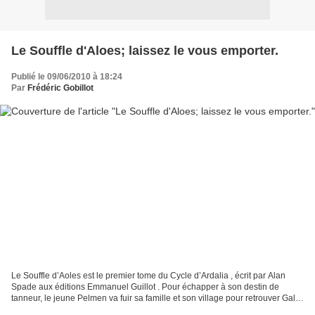
Le Souffle d'Aloes; laissez le vous emporter.
Publié le 09/06/2010 à 18:24
Par
Frédéric Gobillot
Le Souffle d’Aoles est le premier tome du Cycle d’Ardalia , écrit par Alan
Spade aux éditions Emmanuel Guillot . Pour échapper à son destin de
tanneur, le jeune Pelmen va fuir sa famille et son village pour retrouver Galn
Boisencroix en Alveg, la ville...