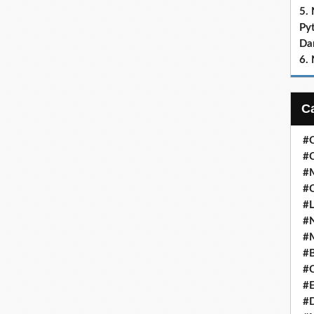
5.
Py
Dan
6.
#C
#C
#M
#
#L
#N
#
#
#C
#E
#