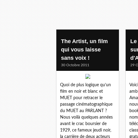
The Artist, un film
Le 
qui vous laisse
sur
sans voix !
d'
30 Octobre 2011
29 O
Quoi de plus logique qu’un
Voic
film en noir et blanc et
ambi
MUET pour retracer le
Amaz
passage cinématographique
nouv
du MUET au PARLANT ?
book
Nous voilà quelques années
nomb
avant le crac boursier de
télé
1929, ce fameux jeudi noir,
clas
la carrière de deux acteurs
grat