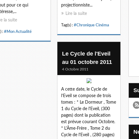
out pour ce qui
projectionniste...
éresse,...
Lire la suite
re la suite
Tag(s) :
#Chronique Cinéma
) :
#Mon Actualité
Le Cycle de l'Eveil
au 01 octobre 2011
4 Octobre 2011
A cette date, le Cycle de
l’Eveil se compose de trois
tomes : * Le Dormeur , Tome
1 du Cycle de l'Eveil, (300
pages) dont la publication
est prévue courant Octobre.
* L'Âme-Frère , Tome 2 du
Cycle de l'Eveil , (280 pages)