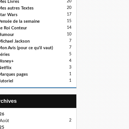
20
es Livres
20
es autres Textes
17
tar Wars
15
ensée de la semaine
14
e Roi Conteur
10
Humour
7
ichael Jackson
7
on Avis (pour ce qu'il vaut)
5
éries
4
isney+
3
etflix
1
Marques pages
1
utoriel
Archives
26
2
Août
25