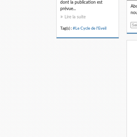
dont la publication est
Abo
prévue...
nou
Lire la suite
E
Tag(s) :
#Le Cycle de l'Eveil
m
a
i
l