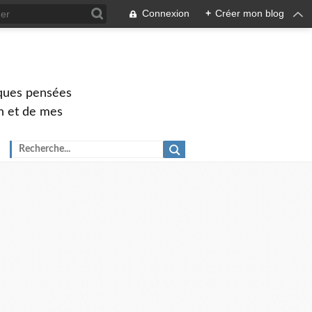
Connexion
+
Créer mon blog
elques pensées
ch et de mes