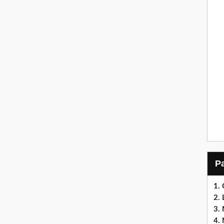
1.
2. 
3. 
4. 