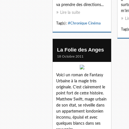
va prendre des directions...
surt
m’int
Lire la suite
Li
Tag(s) :
#Chronique Cinéma
Tag(s
La Folie des Anges
18 Octobre 2011
Voici un roman de Fantasy
Urbaine à la magie très
originale. C’est clairement le
point fort de cette histoire.
Matthew Swift, mage urbain
de son état, se réveille dans
un appartement londonien
inconnu, épuisé et avec
quelques blancs dans ses