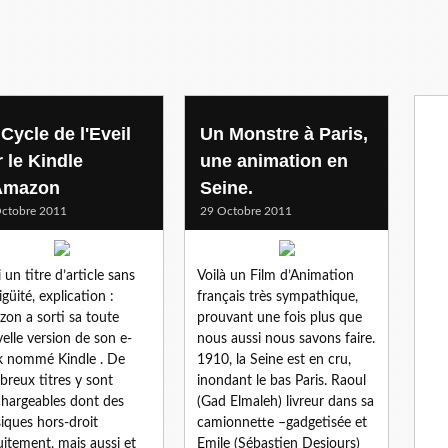
Cycle de l'Eveil
Un Monstre à Paris,
 le Kindle
une animation en
Amazon
Seine.
ctobre 2011
29 Octobre 2011
i un titre d’article sans
Voilà un Film d’Animation
güité, explication :
français très sympathique,
on a sorti sa toute
prouvant une fois plus que
elle version de son e-
nous aussi nous savons faire.
 nommé Kindle . De
1910, la Seine est en cru,
reux titres y sont
inondant le bas Paris. Raoul
chargeables dont des
(Gad Elmaleh) livreur dans sa
siques hors-droit
camionnette –gadgetisée et
uitement, mais aussi et
Emile (Sébastien Desjours)