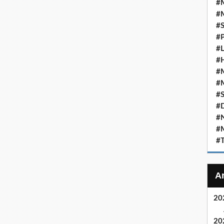
#M
#M
#S
#P
#L
#
#M
#M
#S
#D
#N
#
#T
20
20