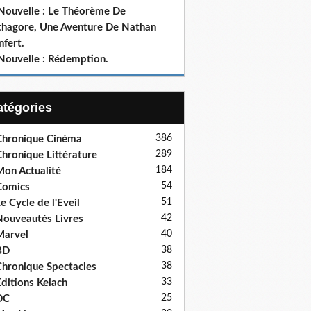
 Nouvelle : Le Théorème De
thagore, Une Aventure De Nathan
fert.
 Nouvelle : Rédemption.
Catégories
386
hronique Cinéma
289
hronique Littérature
184
on Actualité
54
Comics
51
e Cycle de l'Eveil
42
ouveautés Livres
40
Marvel
38
BD
38
hronique Spectacles
33
ditions Kelach
25
DC