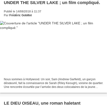
UNDER THE SILVER LAKE ; un film compliqué.
Publié le 14/08/2018 à 11:37
Par
Frédéric Gobillot
Nous sommes à Hollywood. Un soir, Sam (Andrew Garfield), un garçon
désœuvré, fait la connaissance de Sarah (Riley Keough), voisine de quartier.
Une rencontre écourtée par l’arrivée des deux colocataires de la jeune
femme. Lorsqu’il veut la revoir le lendemain,...
LE DIEU OISEAU, une roman haletant