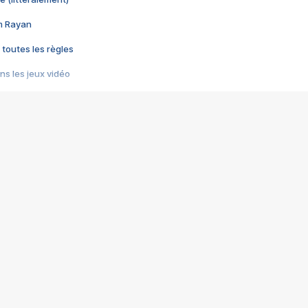
im Rayan
 toutes les règles
s les jeux vidéo
us choquant de Rockstar ? - Le scandale BULLY
e plus moche de Steam
du RÊVE tourne au CAUCHEMAR
pendant 8 heures
it… à tort
umiliés par un jeu vidéo
ire - Final Fantasy 8
ti un empire - Age of Empires
story DOFUS