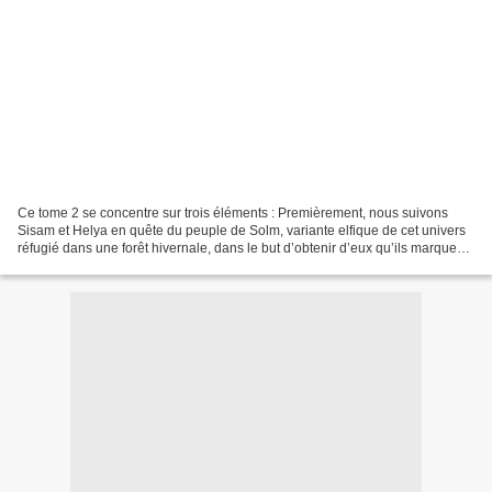
Ce tome 2 se concentre sur trois éléments : Premièrement, nous suivons
Sisam et Helya en quête du peuple de Solm, variante elfique de cet univers
réfugié dans une forêt hivernale, dans le but d’obtenir d’eux qu’ils marquent
Helya de l’Anolfac. Un pari...