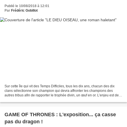
Publié le 10/08/2018 à 12:01
Par
Frédéric Gobillot
Sur cette île qui vit des Temps Difficiles, tous les dix ans, chacun des dix
clans sélectionne son champion qui devra affronter les champions des
autres tribus afin de rapporter le trophée divin, un œuf en or. L’enjeu est de
taille puisqu’outre régénérer...
GAME OF THRONES : L'exposition... ça casse
pas du dragon !