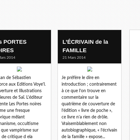
s PORTES
L’ÉCRIVAIN de la
IRES
FAMILLE
ars 2014
21 Mars 2014
an de Sébastien
Je préfère le dire en
rce aux Editions Voye'l.
introduction ; contrairement
erture et Illustrations
à ce que l’on trouve en
rieures de Saï. L'éditeur
commentaire sur la
ente Les Portes noires
quatrième de couverture de
me une fresque
l’édition « livre de poche »,
orique mêlant
ce livre n’a rien de drôle.
anisme, occultisme
Vraisemblablement non
i que vampirisme sur
autobiographique, « l’écrivain
 de critique d ela
de la famille » expose...