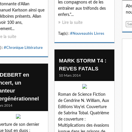
les compagnons et de les
étonnante d’Allan
Abo
entraîner aux tréfonds des
nuel Karlsson ainsi que
nou
enfers."...
déboires présents. Allan
voir 100 ans,
Lire la suite
E
ement...
m
Tag(s) :
#Nouveautés Livres
a
re la suite
i
) :
#Chronique Littérature
l
MARK STORM T4 :
REVES FATALS
DEBERT en
10 Mars 2014
ncert, un
anteur
Roman de Science Fiction
tergénérationnel
de Cendrine N. William, Aux
rs 2014
Editions Voy'el. Couverture
de Sabrina Tobal. Quatrième
de couverture :
erture de son dernier
Multiplications des évasions
ue tout en duos :
jusque dans les prisons de