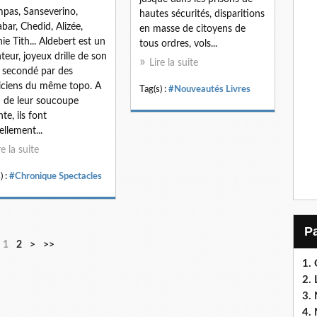
as, Sanseverino,
hautes sécurités, disparitions
bar, Chedid, Alizée,
en masse de citoyens de
ie Tith... Aldebert est un
tous ordres, vols...
teur, joyeux drille de son
Lire la suite
, secondé par des
ciens du même topo. A
Tag(s) :
#Nouveautés Livres
 de leur soucoupe
te, ils font
ellement...
re la suite
) :
#Chronique Spectacles
1
2
>
>>
1.
2. 
3. 
4. 