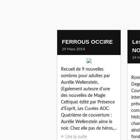
FERROUS OCCIRE
Le
29 Mars 2014
NO
24 M
Recueil de 9 nouvelles
sombres pour adultes par
Rom
Aurélie Wellenstein,
Dego
(Egalement auteure d'une
Couv
des nouvelles de Magie
inte
Celtique) édité par Présence
prés
d'Esprit, Les Cuvées AOC.
com
Quatrième de couverture :
hist
Aurélie Wellenstein aime le
cham
noir. Chez elle pas de héros,...
ains
Lire la suite
fond