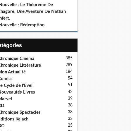
 Nouvelle : Le Théorème De
thagore, Une Aventure De Nathan
fert.
 Nouvelle : Rédemption.
Catégories
385
hronique Cinéma
289
hronique Littérature
184
on Actualité
54
Comics
51
e Cycle de l'Eveil
42
ouveautés Livres
39
Marvel
38
BD
38
hronique Spectacles
33
ditions Kelach
25
DC