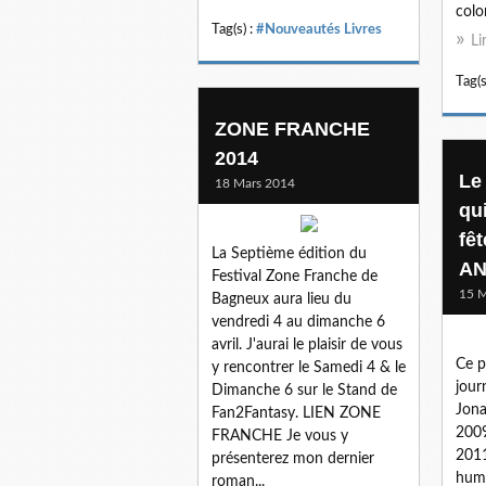
colon
Tag(s) :
#Nouveautés Livres
Li
Tag(s
ZONE FRANCHE
2014
Le
18 Mars 2014
qu
fê
La Septième édition du
AN
Festival Zone Franche de
15 M
Bagneux aura lieu du
vendredi 4 au dimanche 6
avril. J'aurai le plaisir de vous
Ce 
y rencontrer le Samedi 4 & le
jour
Dimanche 6 sur le Stand de
Jona
Fan2Fantasy. LIEN ZONE
2009
FRANCHE Je vous y
2011
présenterez mon dernier
humo
roman...