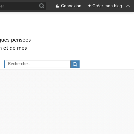
Connexion
+
Créer mon blog
elques pensées
ch et de mes