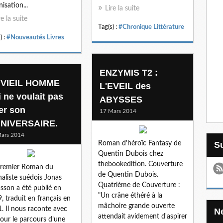
isation...
Lire la suite
re la suite
Tag(s) :
#Chronique Littérature
) :
#Nouveautés Livres
ENZYMIS T2 :
 VIEIL HOMME
L'EVEIL des
i ne voulait pas
ABYSSES
ter son
17 Mars 2014
NIVERSAIRE.
ars 2014
Roman d'héroïc Fantasy de
Quentin Dubois chez
thebookedition. Couverture
premier Roman du
de Quentin Dubois.
naliste suédois Jonas
Quatrième de Couverture :
sson a été publié en
"Un crâne éthéré à la
, traduit en français en
mâchoire grande ouverte
. Il nous raconte avec
attendait avidement d'aspirer
ur le parcours d’une