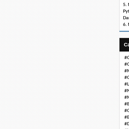
5.
Py
Dan
6.
#C
#C
#M
#
#L
#N
#
#
#C
#E
#