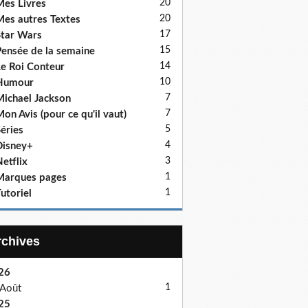
20
es Livres
20
es autres Textes
17
tar Wars
15
ensée de la semaine
14
e Roi Conteur
10
Humour
7
ichael Jackson
7
on Avis (pour ce qu'il vaut)
5
éries
4
isney+
3
etflix
1
Marques pages
1
utoriel
Archives
26
1
Août
25