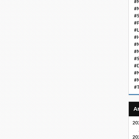
#M
#M
#S
#P
#L
#
#M
#M
#S
#D
#N
#
#T
20
20