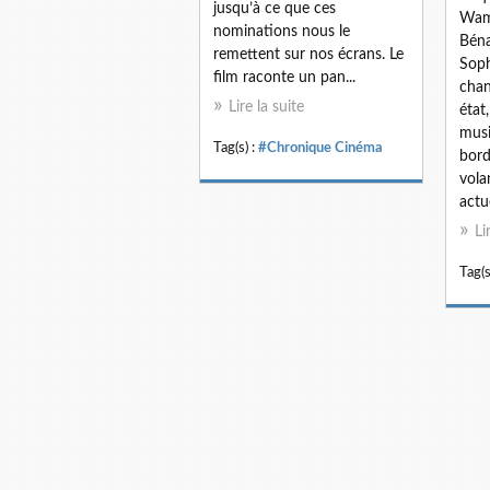
jusqu’à ce que ces
Wamp
nominations nous le
Béna
remettent sur nos écrans. Le
Soph
film raconte un pan...
chan
Lire la suite
état
musi
Tag(s) :
#Chronique Cinéma
bord
volan
actu
Li
Tag(s