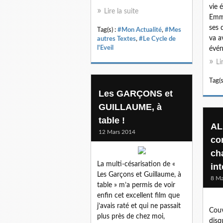
vie 
Lire la suite
Emma
ses 
Tag(s) :
#Mon Actualité
,
#Mes
va a
autres Textes
,
#Le Cycle de
l'Eveil
évén
Li
Tag(s
Les GARÇONS et
GUILLAUME, à
table !
AL
12 Mars 2014
co
ch
La multi-césarisation de «
in
Les Garçons et Guillaume, à
8 Ma
table » m’a permis de voir
enfin cet excellent film que
j’avais raté et qui ne passait
Couv
plus près de chez moi,
disq