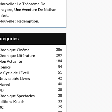
 Nouvelle : Le Théorème De
thagore, Une Aventure De Nathan
fert.
 Nouvelle : Rédemption.
Catégories
386
hronique Cinéma
289
hronique Littérature
184
on Actualité
54
Comics
51
e Cycle de l'Eveil
42
ouveautés Livres
40
Marvel
38
BD
38
hronique Spectacles
33
ditions Kelach
25
DC