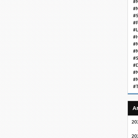
#M
#M
#S
#P
#L
#
#M
#M
#S
#D
#N
#
#T
20
20