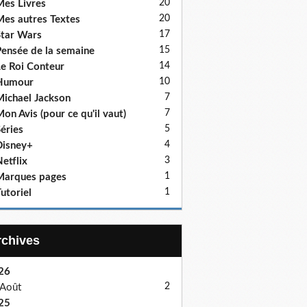
20
es Livres
20
es autres Textes
17
tar Wars
15
ensée de la semaine
14
e Roi Conteur
10
Humour
7
ichael Jackson
7
on Avis (pour ce qu'il vaut)
5
éries
4
isney+
3
etflix
1
Marques pages
1
utoriel
Archives
26
2
Août
25