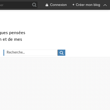
Connexion
+
Créer mon blog
elques pensées
ch et de mes