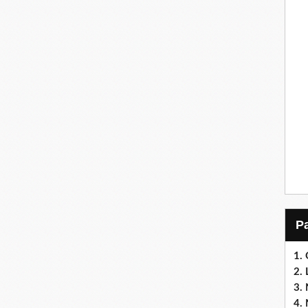
1.
2. 
3. 
4. 