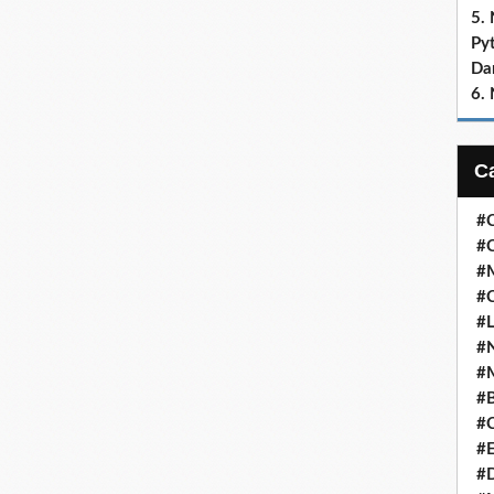
5.
Py
Dan
6.
#C
#C
#M
#
#L
#N
#
#
#C
#E
#