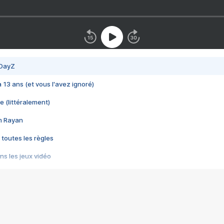
 DayZ
 a 13 ans (et vous l'avez ignoré)
e (littéralement)
im Rayan
 toutes les règles
s les jeux vidéo
us choquant de Rockstar ? - Le scandale BULLY
e plus moche de Steam
du RÊVE tourne au CAUCHEMAR