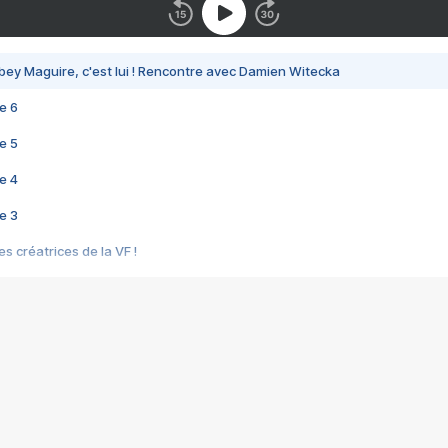
bey Maguire, c'est lui ! Rencontre avec Damien Witecka
e 6
e 5
e 4
e 3
s créatrices de la VF !
e 2
e 1
e Mektoub My Love arrive enfin ! Rencontre avec Shaïn Boumedine et Sal
i : après Toni en famille
elle réalise le bouleversant Dites lui que je l'aime