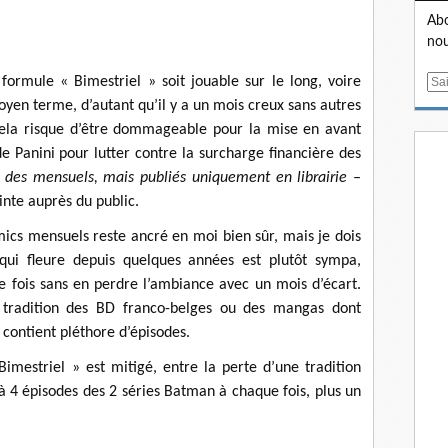
Abo
nou
formule « Bimestriel » soit jouable sur le long, voire
E
m
en terme, d’autant qu’il y a un mois creux sans autres
a
cela risque d’être dommageable pour la mise en avant
i
de Panini pour lutter contre la surcharge financière des
l
re des mensuels, mais publiés uniquement en librairie –
nte auprès du public.
comics mensuels reste ancré en moi bien sûr, mais je dois
i fleure depuis quelques années est plutôt sympa,
e fois sans en perdre l’ambiance avec un mois d’écart.
a tradition des BD franco-belges ou des mangas dont
contient pléthore d’épisodes.
imestriel » est mitigé, entre la perte d’une tradition
 à 4 épisodes des 2 séries Batman à chaque fois, plus un