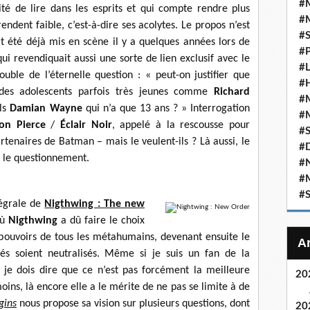
#M
ité de lire dans les esprits et qui compte rendre plus
#M
ndent faible, c’est-à-dire ses acolytes. Le propos n’est
#S
it été déjà mis en scène il y a quelques années lors de
#P
qui revendiquait aussi une sorte de lien exclusif avec le
#L
ouble de l’éternelle question : « peut-on justifier que
#
des adolescents parfois très jeunes comme
Richard
#M
ils
Damian Wayne
qui n’a que 13 ans ? » Interrogation
#M
son Pierce
/
Éclair Noir
, appelé à la rescousse pour
#S
artenaires de Batman – mais le veulent-ils ? Là aussi, le
#D
et le questionnement.
#N
#
#
tégrale de
Nigthwing : The new
où
Nigthwing
a dû faire le choix
 pouvoirs de tous les métahumains, devenant ensuite le
s soient neutralisés. Même si je suis un fan de la
, je dois dire que ce n’est pas forcément la meilleure
20
ins, là encore elle a le mérite de ne pas se limite à de
gins
nous propose sa vision sur plusieurs questions, dont
20