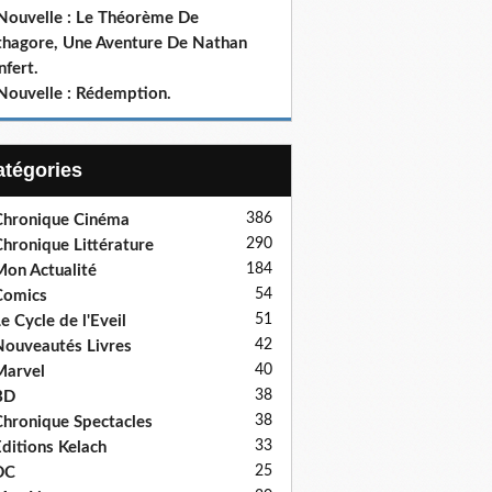
 Nouvelle : Le Théorème De
thagore, Une Aventure De Nathan
fert.
 Nouvelle : Rédemption.
Catégories
386
hronique Cinéma
290
hronique Littérature
184
on Actualité
54
Comics
51
e Cycle de l'Eveil
42
ouveautés Livres
40
Marvel
38
BD
38
hronique Spectacles
33
ditions Kelach
25
DC