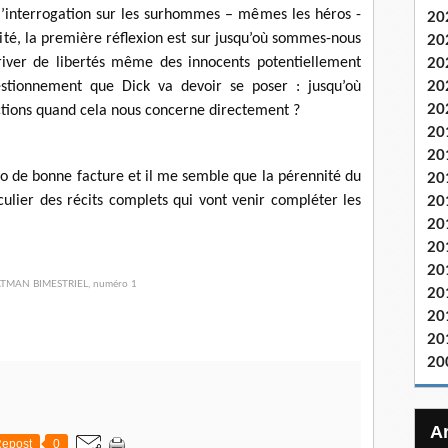
e l’interrogation sur les surhommes – mêmes les héros -
20
nité, la première réflexion est sur jusqu’où sommes-nous
20
Priver de libertés même des innocents potentiellement
20
20
tionnement que Dick va devoir se poser : jusqu’où
20
tions quand cela nous concerne directement ?
20
20
o de bonne facture et il me semble que la pérennité du
20
iculier des récits complets qui vont venir compléter les
20
20
20
20
20
20
20
20
epost
0