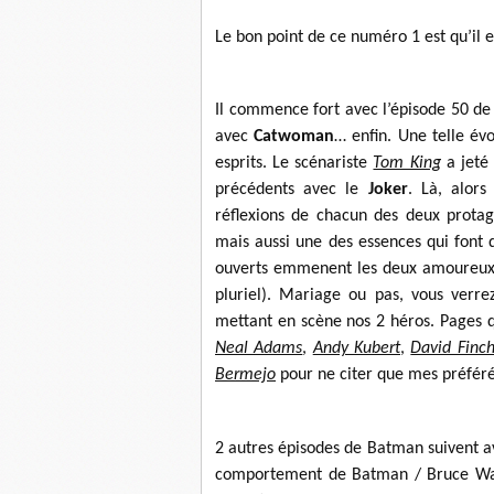
Le bon point de ce numéro 1 est qu’il e
Il commence fort avec l’épisode 50 d
avec
Catwoman
… enfin. Une telle év
esprits. Le scénariste
Tom King
a jeté 
précédents avec le
Joker
. Là, alors
réflexions de chacun des deux protago
mais aussi une des essences qui font
ouverts emmenent les deux amoureux ju
pluriel). Mariage ou pas, vous verrez
mettant en scène nos 2 héros. Pages q
Neal Adams
,
Andy Kubert
,
David Finc
Bermejo
pour ne citer que mes préféré
2 autres épisodes de Batman suivent a
comportement de Batman / Bruce Wayn