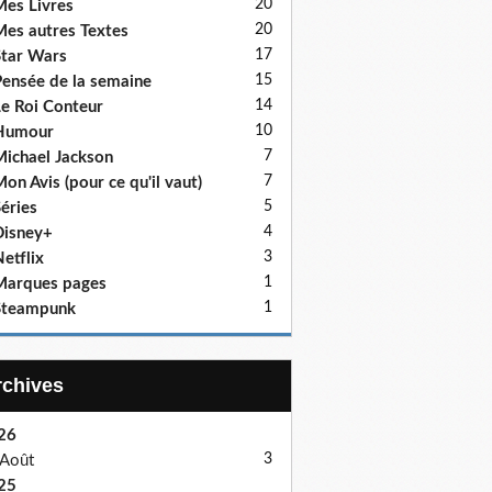
20
es Livres
20
es autres Textes
17
tar Wars
15
ensée de la semaine
14
e Roi Conteur
10
Humour
7
ichael Jackson
7
on Avis (pour ce qu'il vaut)
5
éries
4
isney+
3
etflix
1
Marques pages
1
Steampunk
Archives
26
3
Août
25