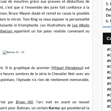
usé de meurtres grâce aux preuves et déductions de
5.
, c’est que si l’ensemble des jurés fait confiance à la
Py
man, Bruce Wayne doute et remet en cause la possible
Dan
ans le miroir, Tom King va nous exposer la personnalité
6.
uisante ni triomphante. Les illustrations de
Lee Weeks
eitweiser
apportent un ton polar réaliste convenant au
#C
#C
#M
#
nt. Si le graphique du premier (
Miguel Mendonça
) est
#L
les heures sombres de la série le Chevalier Noir avec ses
#N
t pointues, l’épisode n’a rien de réellement mémorable,
#
#
#C
#E
risé par
Bryan Hill
, l’arc met en avant un nouvel
#
saire pour Batman, un certain
Karma
qui posséderait la