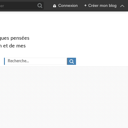
Connexion
+
Créer mon blog
elques pensées
ch et de mes