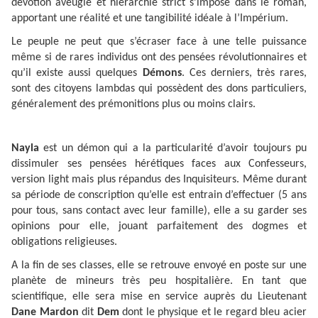
dévotion aveugle et hiérarchie strict s’impose dans le roman,
apportant une réalité et une tangibilité idéale à l’Impérium.
Le peuple ne peut que s’écraser face à une telle puissance
même si de rares individus ont des pensées révolutionnaires et
qu’il existe aussi quelques
Démons
. Ces derniers, très rares,
sont des citoyens lambdas qui possèdent des dons particuliers,
généralement des prémonitions plus ou moins clairs.
Nayla
est un démon qui a la particularité d’avoir toujours pu
dissimuler ses pensées hérétiques faces aux Confesseurs,
version light mais plus répandus des Inquisiteurs. Même durant
sa période de conscription qu’elle est entrain d’effectuer (5 ans
pour tous, sans contact avec leur famille), elle a su garder ses
opinions pour elle, jouant parfaitement des dogmes et
obligations religieuses.
A la fin de ses classes, elle se retrouve envoyé en poste sur une
planète de mineurs très peu hospitalière. En tant que
scientifique, elle sera mise en service auprès du Lieutenant
Dane M
ardon
dit
Dem
dont le physique et le regard bleu acier