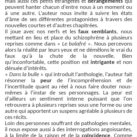
mais aussi ces petits étrangetés et
dérangements
qui
peuvent hanter chacun d’entre nous à un moment ou
à une autre. L’auteur nous invite à suivre les états
d’âme de ses différentes protagonistes à travers des
nouvelles courtes et d’autres chapitrées.
Il joue avec nos nerfs et les
faux semblants
, nous
mettant en lieu et place du schizophrène à plusieurs
reprises comme dans «
Le balafré
». Nous percevons
alors la réalité par leurs yeux et ne démêlons le vrai du
faux qu’à la chute de la nouvelle. Bien
qu’inconfortable, cette position est
intrigante
et non
dénuée d’intérêts.
«
Dans la bulle
» qui introduit l’anthologie, l’auteur fait
résonner la
peur
de l’incompréhension et de
l’incertitude quant au réel à nous faire douter nous-
mêmes à l’instar de ses personnages. La peur est
d’ailleurs un sentiment interne puissant que l’on
retrouvera à plusieurs reprises sous une forme ou une
autre qui apportent un suspens agréable à plusieurs de
ces récits.
Loin des personnes souffrant de pathologies mentales,
il nous expose aussi à des interrogations angoissantes,
à la limite de la raison et de la
coïncidence
. Comme