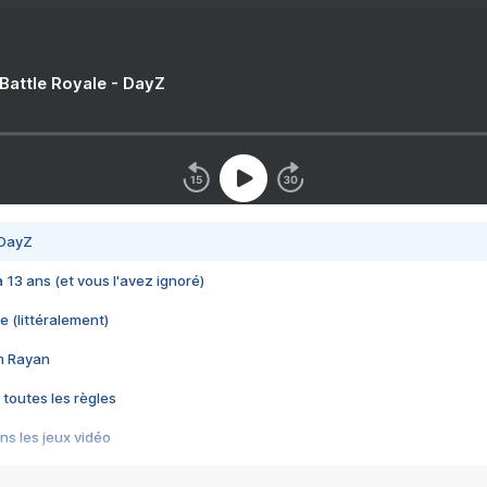
 Battle Royale - DayZ
 DayZ
 a 13 ans (et vous l'avez ignoré)
e (littéralement)
im Rayan
 toutes les règles
s les jeux vidéo
us choquant de Rockstar ? - Le scandale BULLY